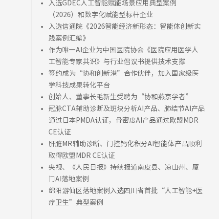
入选GDEC人工智能赋能场景应用典型案例
（2026）和数字化赋能型标杆企业
入选信通院《2026智能经济新形态：智能体创新实
践案例汇编》
作为唯一AI企业为中国医院协会《医院应用医学人
工智能专家共识》与行业倡议书提供技术支撑
签约成为“协和创新港”合作伙伴，加入国家级医
学科技成果转化平台
创始人、董事长毛新生受聘为“协和燕京学者”
冠脉CTA辅助诊断及斑块分析AI产品、肺结节AI产品
通过日本PMDA认证，骨密度AI产品通过欧盟MDR
CE认证
肝脏MR辅助诊断、门控钙化积分AI智能体产品顺利
取得欧盟MDR CE认证
央视、《人民日报》持续报道南皮县、凉山州、厦
门AI落地案例
绵阳游仙区落地案例入选四川省首批“人工智能+医
疗卫生”典型案例