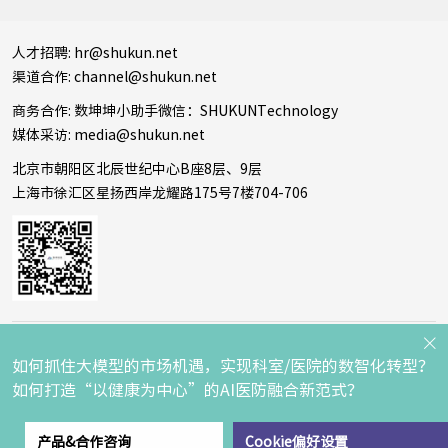
人才招聘: hr@shukun.net
渠道合作: channel@shukun.net
商务合作: 数坤坤小助手微信：SHUKUNTechnology
媒体采访: media@shukun.net
北京市朝阳区北辰世纪中心B座8层、9层
上海市徐汇区星扬西岸龙耀路175号7楼704-706
Copyright © 2016 数坤科技 Inc. All rights reserved
京ICP备
如何抓住大模型的市场机遇，实现科室/医院的数智化转型？

17055343号-1
药品医疗器械网络信息服务备案编号：(京)网药
如何打造“以健康为中心”的AI医防融合新范式？
械信息备字（2023）第00258号
技术支持 | 爱诚科技
产品&合作咨询
Cookie偏好设置