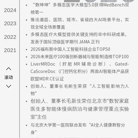
“数坤坤”多模态医学大模型5.0获得MedBench双
2024
榜第一
推出基层、医院、城市、省级四大AI场景平台，实
2023
现全域全场景覆盖
多模态医疗大模型提供关键支持的卒中科研成果，
2022
发表于国际顶级医学期刊 JAMA 正刊
2021
2026福布斯中国人工智能科技企业TOP50
2026未来医疗100强创新器械与智能制造榜TOP100
2020
LiverMRDoc（肝脏MR辅助诊断）、Gated-
CaScoreDoc（门控钙化积分）两款AI智能体产品获
2019
滚动
欧盟MDR CE认证
创始人、董事长毛新生荣获“人工智能影响力人
2018
物”
创始人、董事长毛新生荣任北京市“数智家庭
2017
医生多智能体慢病防治与健康管理重点实验
室”主任
与北京大学第一医院联合发布“AI全人健康数智分
身”